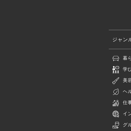
ジャン
暮
学
美
ヘ
仕
イ
グ