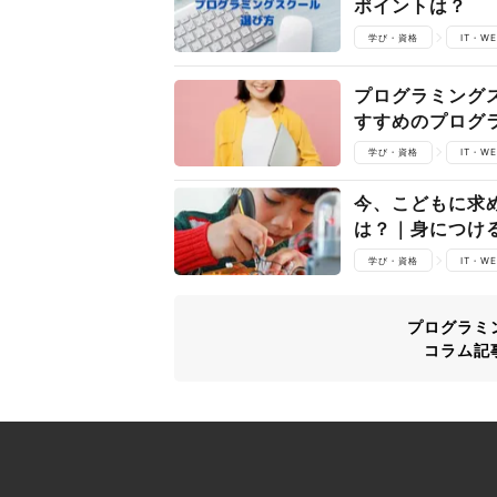
ポイントは？
学び・資格
IT・W
プログラミング
すすめのプログ
学び・資格
IT・W
今、こどもに求
は？｜身につけ
学び・資格
IT・W
プログラミ
コラム記