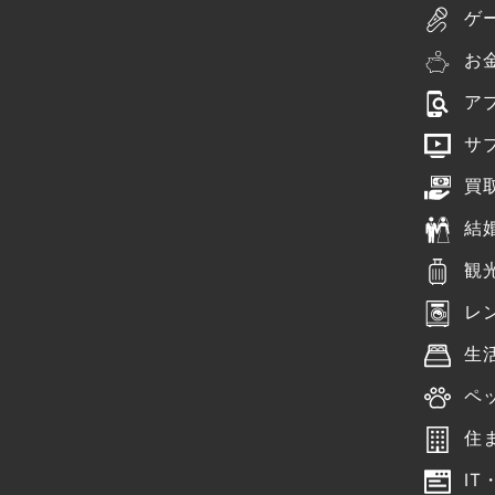
ゲ
お
ア
サ
買
結
観
レ
生
ペ
住
IT