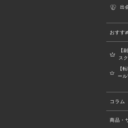
出
おすす
【
スク
【転
ール
コラム
商品・