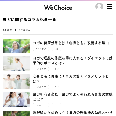
ヨガに関するコラム記事一覧
全6件中 1〜6件を表示
ヨガの健康効果とは？心身ともに改善する理由
ヘルスケア
ヨガ
ヨガで理想の体型を手に入れる！ダイエットに効
果的なポーズとは？
ヘルスケア
ヨガ
心身ともに健康に！ヨガの驚くべきメリットと
は？
ヘルスケア
ヨガ
ヨガ初心者必見！ヨガでよく使われる言葉の意味
とは？
ヘルスケア
ヨガ
深呼吸から始めよう！ヨガの呼吸法の効果とやり