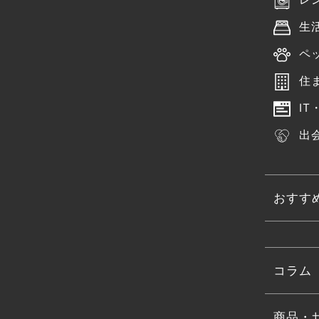
生
ペ
住
IT
出
おすす
コラム
商品・