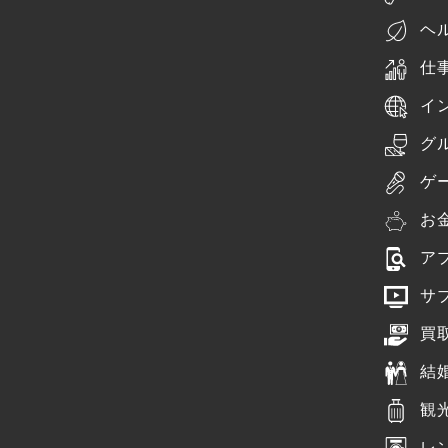
ヘ
仕
イ
グ
ゲ
お
ア
サ
買
結
観
レ