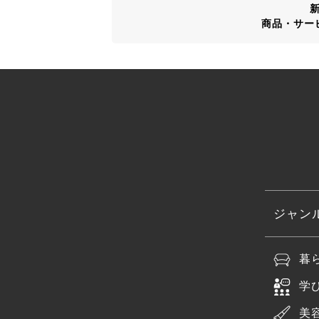
商品・サー
ジャン
暮
学
美