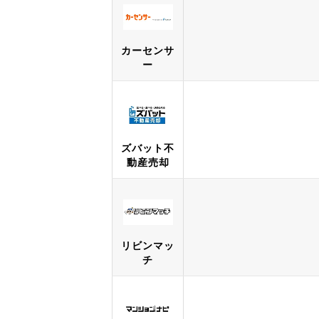
カーセンサ
ー
ズバット不
動産売却
リビンマッ
チ