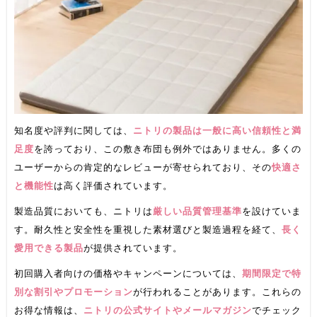
知名度や評判に関しては、
ニトリの製品は一般に高い信頼性と満
足度
を誇っており、この敷き布団も例外ではありません。多くの
ユーザーからの肯定的なレビューが寄せられており、その
快適さ
と機能性
は高く評価されています。
製造品質においても、ニトリは
厳しい品質管理基準
を設けていま
す。耐久性と安全性を重視した素材選びと製造過程を経て、
長く
愛用できる製品
が提供されています。
初回購入者向けの価格やキャンペーンについては、
期間限定で特
別な割引やプロモーション
が行われることがあります。これらの
お得な情報は、
ニトリの公式サイトやメールマガジン
でチェック