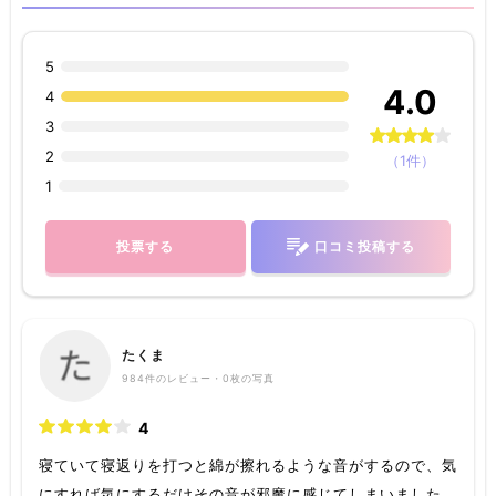
5
4.0
4
3
2
（1件）
1
投票する
口コミ投稿する
たくま
984
件のレビュー・
0枚
の写真
4
寝ていて寝返りを打つと綿が擦れるような音がするので、気
にすれば気にするだけその音が邪魔に感じてしまいました