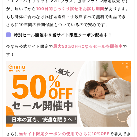
「エマ・ハイブリッド V2n プラス」はオンライン限定販売です
が、届いてから
100日間じっくり試せるお試し期間
があります。
もし身体に合わなければ返送料・手数料すべて無料で返品でき、
さらに10年間の長期保証もついているので安心です。
特別セール開催中＆当サイト限定クーポン配布中！
今なら公式サイト限定で
最大50%OFFになるセールを開催中
で
す！
さらに
当サイト限定クーポンの使用でさらに10%OFF
で購入でき