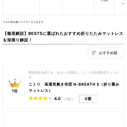
170N
ー
→上の表は横にスクロールできます
【徹底解説】BEST5に選ばれたおすすめ折りたたみマットレス
を深堀り解説！
おすすめ順
開放感ある眠りを、あなたの部屋に。ニトリの高通気性マットレ
ス。
ニトリ 高通気敷き布団 N-BREATH S（折り畳み
マットレス）
1
位
4.0
0票
（1件）