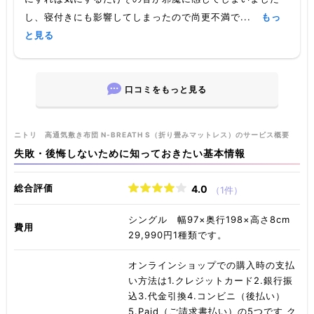
し、寝付きにも影響してしまったので尚更不満で...
もっ
と見る
口コミをもっと見る
ニトリ 高通気敷き布団 N-BREATH S（折り畳みマットレス）のサービス概要
失敗・後悔しないために知っておきたい基本情報
総合評価
4.0
（1件）
シングル 幅97×奥行198×高さ8cm
費用
29,990円1種類です。
オンラインショップでの購入時の支払
い方法は1.クレジットカード2.銀行振
込3.代金引換4.コンビニ（後払い）
5.Paid（ご請求書払い）の5つです ク