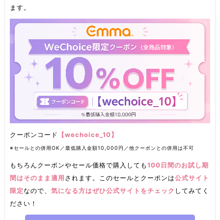
ます。
クーポンコード
【wechoice_10】
※セールとの併用OK／最低購入金額10,000円／他クーポンとの併用は不可
もちろんクーポンやセール価格で購入しても
100日間のお試し期
間はそのまま適用
されます。このセールとクーポンは
公式サイト
限定
なので、
気になる方はぜひ公式サイトをチェック
してみてく
ださい！