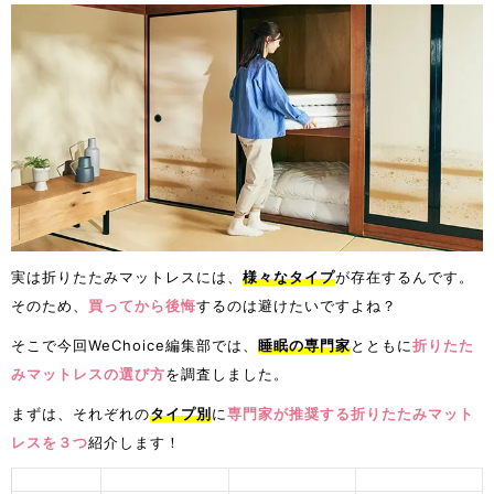
実は折りたたみマットレスには、
様々なタイプ
が存在するんです。
そのため、
買ってから後悔
するのは避けたいですよね？
そこで今回WeChoice編集部では、
睡眠の専門家
とともに
折りたた
みマットレスの選び方
を調査しました。
まずは、それぞれの
タイプ別
に
専門家が推奨する折りたたみマット
レスを３つ
紹介します！