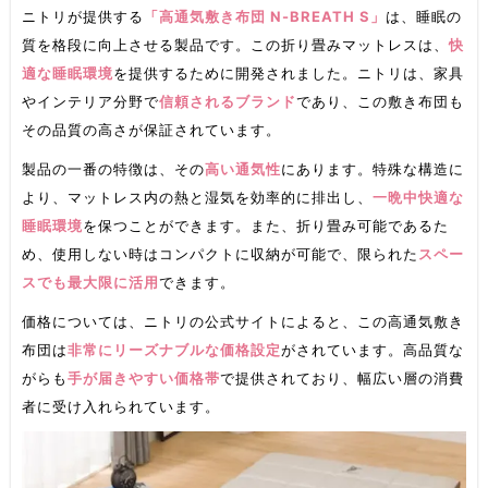
ニトリが提供する
「高通気敷き布団 N-BREATH S」
は、睡眠の
質を格段に向上させる製品です。この折り畳みマットレスは、
快
適な睡眠環境
を提供するために開発されました。ニトリは、家具
やインテリア分野で
信頼されるブランド
であり、この敷き布団も
その品質の高さが保証されています。
製品の一番の特徴は、その
高い通気性
にあります。特殊な構造に
より、マットレス内の熱と湿気を効率的に排出し、
一晩中快適な
睡眠環境
を保つことができます。また、折り畳み可能であるた
め、使用しない時はコンパクトに収納が可能で、限られた
スペー
スでも最大限に活用
できます。
価格については、ニトリの公式サイトによると、この高通気敷き
布団は
非常にリーズナブルな価格設定
がされています。高品質な
がらも
手が届きやすい価格帯
で提供されており、幅広い層の消費
者に受け入れられています。