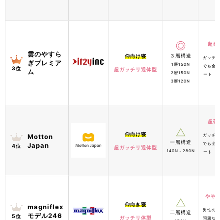
超硬
雲のやすら
３層構造
仰向け寝
ガッチ
ぎプレミア
1層150N
でも全
3位
超ガッチリ通体型
ム
2層150N
ート
3層120N
超硬
仰向け寝
Motton
ガッチ
一層構造
でも全
Japan
4位
超ガッチリ通体型
140N～280N
ート
やや
仰向き寝
magniflex
男性の
二層構造
モデル246
5位
ガッチリ体型
問題な