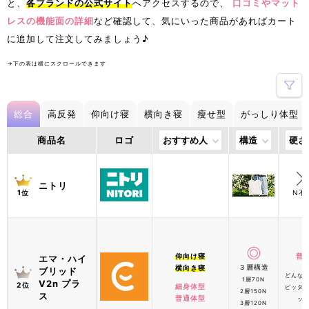
と、
各ブランドの公式サイト
へアクセスするので、
口コミやマット
レスの機能面の詳細
など確認して、気にいった商品があればカート
に追加して注文してみましょう♪
→下の表は横にスクロールできます
総合
高反発
仰向け寝
横向き寝
瘦せ型
がっしり体型
商品名
ロゴ
おすすめ人
構造
硬さ
ニトリ
N不
1位
仰向け寝
普
エマ・ハイ
３層構造
横向き寝
ブリッド
どんな
1層70N
V2n プラ
2位
細身体型
ピッタ
2層150N
ス
普通体型
ッ
3層120N