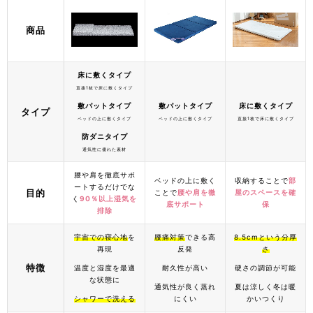
商品
床に敷くタイプ
直接1枚で床に敷くタイプ
敷パットタイプ
敷パットタイプ
床に敷くタイプ
タイプ
ベッドの上に敷くタイプ
ベッドの上に敷くタイプ
直接1枚で床に敷くタイプ
防ダニタイプ
通気性に優れた素材
腰や肩を徹底サポ
ベッドの上に敷く
収納することで
部
ートするだけでな
目的
ことで
腰や肩を徹
屋のスペースを確
く
90％以上湿気を
底サポート
保
排除
宇宙での寝心地
を
腰痛対策
できる高
8.5cmという分厚
再現
反発
さ
特徴
温度と湿度を最適
耐久性が高い
硬さの調節が可能
な状態に
通気性が良く蒸れ
夏は涼しく冬は暖
シャワーで洗える
にくい
かいつくり