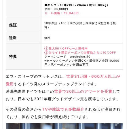
■キング（180×195×26cm / 約26.80kg）
価格：98,800円
セール価格：79,040円
10年保証（100日間のお試し期間付き※返送料は無
保証
料）
送料
無料
①最大50%OFFセール開催中
②当サイト限定クーポンで全商品さらに10%OFF
特典
クーポンコード：wechoice_10
※セールとクーポンの併用OK／最低購入金額10,000
円／他クーポンとの併用は不可
エマ・スリープのマットレスは、
世界31カ国・600万人以上が
愛用
するドイツ発のスリープテックブランドです。
睡眠先進国ドイツをはじめ
世界で30以上のアワードを受賞
して
おり、日本でも2021年度グッドデザイン賞を獲得しています。
その品質の高さから
TVや雑誌でも多数紹介
されるほど注目され
ており、国内でも愛用者が増え続けています。