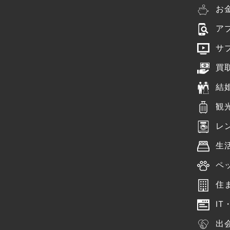
お
ア
サ
買
結
観
レ
生
ペ
住
IT
出