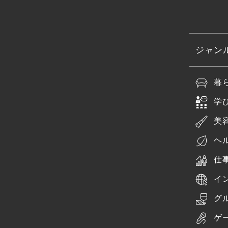
ジャン
暮
学
美
ヘ
仕
イ
グ
ゲ