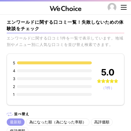
エンワールドに関する口コミ一覧！失敗しないための体
験談をチェック
エンワールドに関する口コミ1件を一覧で表示しています。地域
別やメニュー別に人気な口コミを並び替え検索できます。
5
5.0
4
3
2
（1件）
1
並べ替え
最新順
為になった順（為になった率順）
高評価順
低評価順