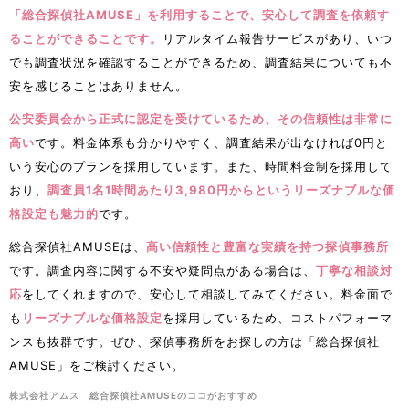
「総合探偵社AMUSE」を利用することで、安心して調査を依頼す
ることができることです。
リアルタイム報告サービスがあり、いつ
でも調査状況を確認することができるため、調査結果についても不
安を感じることはありません。
公安委員会から正式に認定を受けているため、その信頼性は非常に
高い
です。料金体系も分かりやすく、調査結果が出なければ0円と
いう安心のプランを採用しています。また、時間料金制を採用して
おり、
調査員1名1時間あたり3,980円からというリーズナブルな価
格設定も魅力的
です。
総合探偵社AMUSEは、
高い信頼性と豊富な実績を持つ探偵事務所
です。調査内容に関する不安や疑問点がある場合は、
丁寧な相談対
応
をしてくれますので、安心して相談してみてください。料金面で
も
リーズナブルな価格設定
を採用しているため、コストパフォーマ
ンスも抜群です。ぜひ、探偵事務所をお探しの方は「総合探偵社
AMUSE」をご検討ください。
​株式会社アムス 総合探偵社AMUSEのココがおすすめ