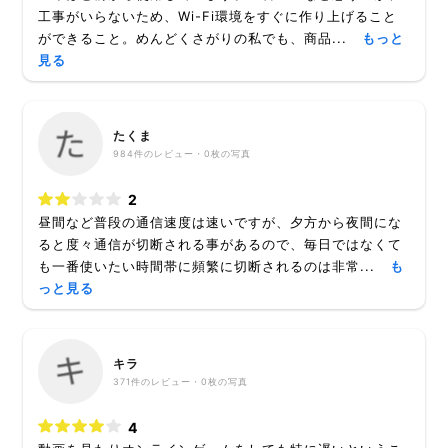
工事がいらないため、Wi-Fi環境をすぐに作り上げること
ができること。めんどくさがりの私でも、商品...
もっと
見る
たくま
984
件のレビュー・
0枚
の写真
2
昼間など普段の通信速度は速いですが、夕方から夜間にな
ると度々通信が切断される事があるので、毎日ではなくて
も一番使いたい時間帯に頻繁に切断されるのは非常...
も
っと見る
キラ
371
件のレビュー・
0枚
の写真
4