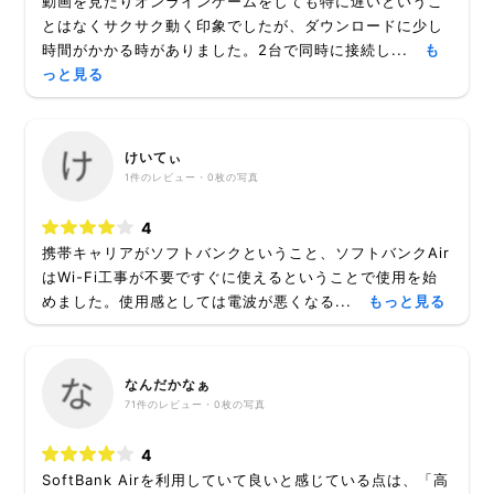
動画を見たりオンラインゲームをしても特に遅いというこ
とはなくサクサク動く印象でしたが、ダウンロードに少し
時間がかかる時がありました。2台で同時に接続し...
も
っと見る
けいてぃ
1
件のレビュー・
0枚
の写真
4
携帯キャリアがソフトバンクということ、ソフトバンクAir
はWi-Fi工事が不要ですぐに使えるということで使用を始
めました。使用感としては電波が悪くなる...
もっと見る
なんだかなぁ
71
件のレビュー・
0枚
の写真
4
SoftBank Airを利用していて良いと感じている点は、「高