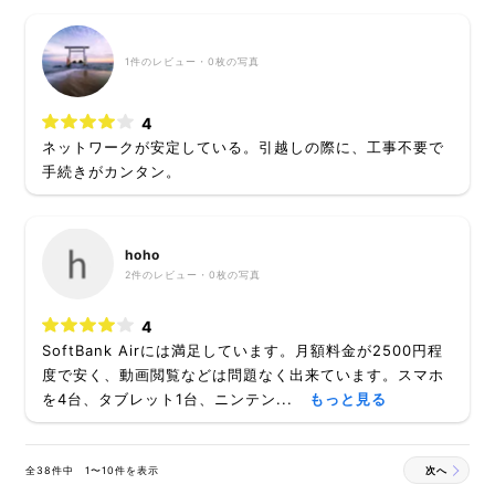
1
件のレビュー・
0枚
の写真
4
ネットワークが安定している。引越しの際に、工事不要で
手続きがカンタン。
hoho
2
件のレビュー・
0枚
の写真
4
SoftBank Airには満足しています。月額料金が2500円程
度で安く、動画閲覧などは問題なく出来ています。スマホ
を4台、タブレット1台、ニンテン...
もっと見る
全38件中 1〜10件を表示
次へ