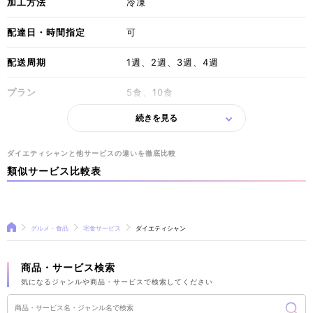
加工方法
冷凍
配達日・時間指定
可
配送周期
1週、2週、3週、4週
プラン
5食、10食
続きを見る
支払い方法
クレジットのみ
送料
無料
ダイエティシャンと他サービスの違いを徹底比較
類似サービス比較表
グルメ・食品
宅食サービス
ダイエティシャン
商品・サービス検索
気になるジャンルや商品・サービスで検索してください