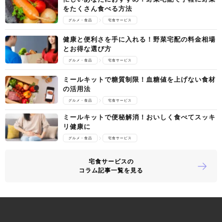
をたくさん食べる方法
グルメ・食品
宅食サービス
健康と便利さを手に入れる！野菜宅配の料金相場
とお得な選び方
グルメ・食品
宅食サービス
ミールキットで糖質制限！血糖値を上げない食材
の活用法
グルメ・食品
宅食サービス
ミールキットで便秘解消！おいしく食べてスッキ
リ健康に
グルメ・食品
宅食サービス
宅食サービスの
コラム記事一覧を見る