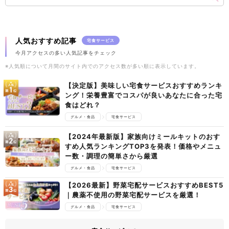
人気おすすめ記事
宅食サービス
今月アクセスの多い人気記事をチェック
※人気順について月間のサイト内でのアクセス数が多い順に表示しています。
【決定版】美味しい宅食サービスおすすめランキ
ング！栄養豊富でコスパが良いあなたに合った宅
食はどれ？
グルメ・食品
宅食サービス
【2024年最新版】家族向けミールキットのおす
すめ人気ランキングTOP3を発表！価格やメニュ
ー数・調理の簡単さから厳選
グルメ・食品
宅食サービス
【2026最新】野菜宅配サービスおすすめBEST5
｜農薬不使用の野菜宅配サービスを厳選！
グルメ・食品
宅食サービス