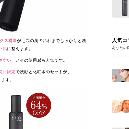
人気コ
クス構造
が毛穴の奥の汚れまでしっかりと洗
あなたの
い肌
に整えます。
やすい」
とその使用感も人気です。
初回限定
で洗顔と化粧水のセットが、
きます。