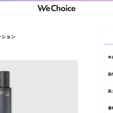
ローション
年
肌
肌
価