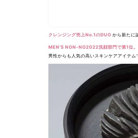
クレンジング売上No.1のDUO
から新たに
MEN’S NON-NO2022洗顔部門で第1
男性からも人気の高いスキンケアアイテム