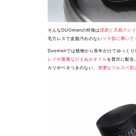
そんなDUOmenの特徴は
泥炭と天然クレ
毛穴レスで皮脂汚れのない
ツヤ肌に導いて
Duomenでは植物から長年かけてゆっく
レイや貴重なひえぬかオイル
を贅沢に配合
カリやベタつきのない、
清潔なツルスベ肌