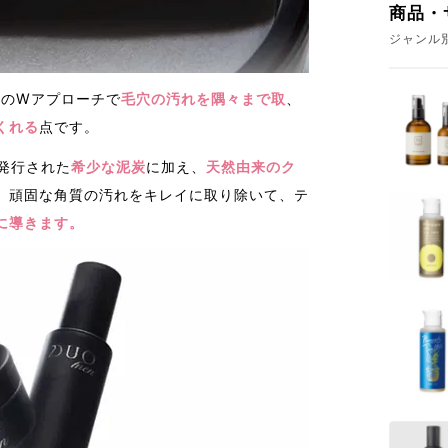
商品・
ジャンル
イ
のWアプローチで
毛穴の汚れを隅々まで取
、
くれる
点です。
り発行された
希少な泥炭
に加え、
天然由来のク
。頑固な角質の汚れをキレイに取り除いて、テ
に導きます。