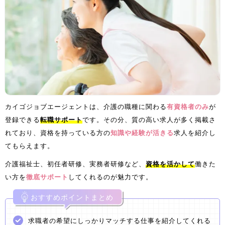
カイゴジョブエージェントは、介護の職種に関わる
有資格者のみ
が
登録できる
転職サポート
です。その分、質の高い求人が多く掲載さ
れており、資格を持っている方の
知識や経験が活きる
求人を紹介し
てもらえます。
介護福祉士、初任者研修、実務者研修など、
資格を活かして
働きた
い方を
徹底サポート
してくれるのが魅力です。
おすすめポイントまとめ
求職者の希望にしっかりマッチする仕事を紹介してくれる