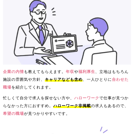
企業の内情
も教えてもらえます。
年収
や
福利厚生
、立地はもちろん
施設の雰囲気や方針、
キャリアなども含め
、一人ひとりに
合わせた
職場​​
を紹介してくれます。
忙しくて自分で求人を探せない方や、
ハローワーク
で仕事が見つか
らなかった方におすすめ。
ハローワーク非掲載
の求人もあるので、
希望の職場
が見つかりやすいです。