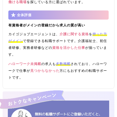
働ける職場
を探している方に選ばれています。
全体評価
有資格者がメインの登録だから求人の質が高い
カイゴジョブエージェントは、
介護に関する資格
を
持った方
がメイン
で登録できる転職サポートです。介護福祉士、初任
者研修、実務者研修などの
資格を活かした仕事
が揃っていま
す。
ハローワーク未掲載
の求人も
多数掲載
されており、ハローワ
ークで仕事が
見つからなかった
方にもおすすめの転職サポー
トです。