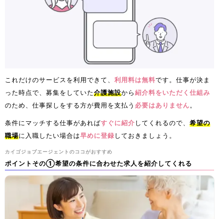
これだけのサービスを利用できて、
利用料は無料
です。仕事が決ま
った時点で、募集をしていた
介護施設
から
紹介料をいただく仕組み
のため、仕事探しをする方が費用を支払う
必要はありません
。
条件にマッチする仕事があれば
すぐに紹介
してくれるので、
希望の
職場
に入職したい場合は
早めに登録
しておきましょう。
カイゴジョブエージェントのココがおすすめ
ポイントその①希望の条件に合わせた求人を紹介してくれる