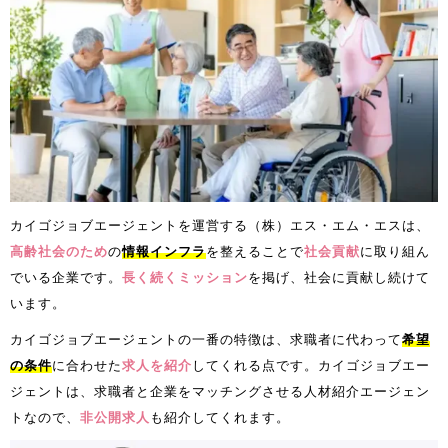
カイゴジョブエージェントを運営する（株）エス・エム・エスは、
高齢社会のため
の
情報インフラ
を整えることで
社会貢献
に取り組ん
でいる企業です。
長く続くミッション
を掲げ、社会に貢献し続けて
います。
カイゴジョブエージェントの一番の特徴は、求職者に代わって
希望
の条件
に合わせた
求人を紹介
してくれる点です。カイゴジョブエー
ジェントは、求職者と企業をマッチングさせる人材紹介エージェン
トなので、
非公開求人
も紹介してくれます。