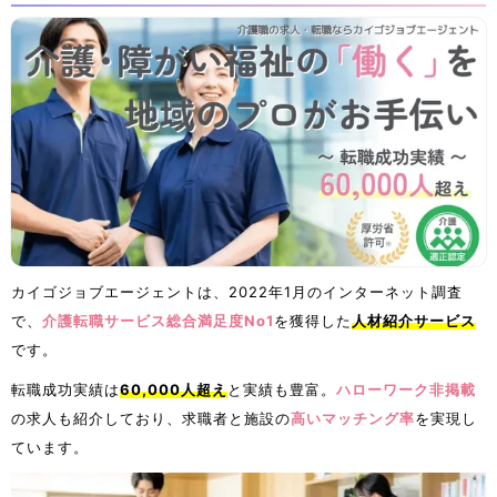
カイゴジョブエージェントは、2022年1月のインターネット調査
で、
介護転職サービス総合満足度No1
を獲得した
人材紹介サービス
です。
転職成功実績は
60,000人超え
と実績も豊富。
ハローワーク非掲載
の求人も紹介しており、求職者と施設の
高いマッチング率
を実現し
ています。