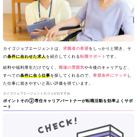
カイゴジョブエージェントは、
求職者の希望
をしっかりと聞き、そ
の
条件に合わせた求人
を紹介してくれる
転職サポート
です。
給料や福利厚生だけでなく、
職場の雰囲気
や今後のキャリアなど、
すべての
条件に合う仕事
を探してくれるので、
希望条件にマッチ
し
た仕事に就きやすいと高い評価を得ています。
カイゴジョブエージェントのココがおすすめ
ポイントその②専任キャリアパートナーが転職活動を効率よくサポ
ート