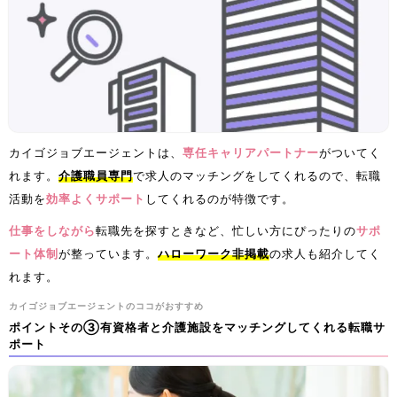
カイゴジョブエージェントは、
専任キャリアパートナー
がついてく
れます。
介護職員専門
で求人のマッチングをしてくれるので、転職
活動を
効率よくサポート
してくれるのが特徴です。
仕事をしながら
転職先を探すときなど、忙しい方にぴったりの
サポ
ート体制
が整っています。
ハローワーク非掲載
の求人も紹介してく
れます。
カイゴジョブエージェントのココがおすすめ
ポイントその③有資格者と介護施設をマッチングしてくれる転職サ
ポート