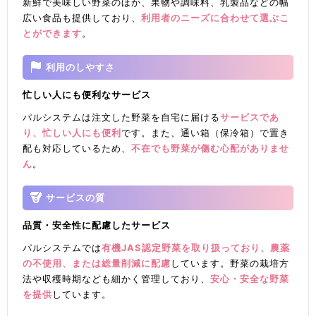
新鮮で美味しい野菜のほか、果物や調味料、乳製品などの幅
広い食品も提供しており、
利用者のニーズに合わせて選ぶこ
とができます
。
利用のしやすさ
忙しい人にも便利なサービス
パルシステムは注文した野菜を自宅に届ける
サービスであ
り、忙しい人にも便利
です。また、通い箱（保冷箱）で置き
配も対応しているため、
不在でも野菜が傷む心配がありませ
ん
。
サービスの質
品質・安全性に配慮したサービス
パルシステムでは
有機JAS認定野菜を取り扱っており、農薬
の不使用、または総量削減に配慮
しています。野菜の栽培方
法や収穫時期なども細かく管理しており、
安心・安全な野菜
を提供
しています。