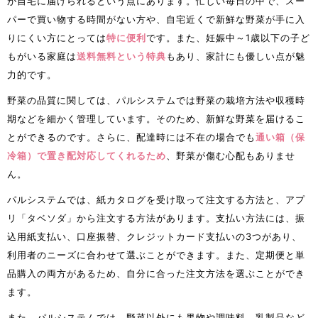
が自宅に届けられるという点にあります。忙しい毎日の中で、スー
パーで買い物する時間がない方や、自宅近くで新鮮な野菜が手に入
りにくい方にとっては
特に便利
です。また、妊娠中～1歳以下の子ど
もがいる家庭は
送料無料という特典
もあり、家計にも優しい点が魅
力的です。
野菜の品質に関しては、パルシステムでは野菜の栽培方法や収穫時
期などを細かく管理しています。そのため、新鮮な野菜を届けるこ
とができるのです。さらに、配達時には不在の場合でも
通い箱（保
冷箱）で置き配対応してくれるため
、野菜が傷む心配もありませ
ん。
パルシステムでは、紙カタログを受け取って注文する方法と、アプ
リ「タベソダ」から注文する方法があります。支払い方法には、振
込用紙支払い、口座振替、クレジットカード支払いの3つがあり、
利用者のニーズに合わせて選ぶことができます。また、定期便と単
品購入の両方があるため、自分に合った注文方法を選ぶことができ
ます。
また、パルシステムでは、野菜以外にも果物や調味料、乳製品など