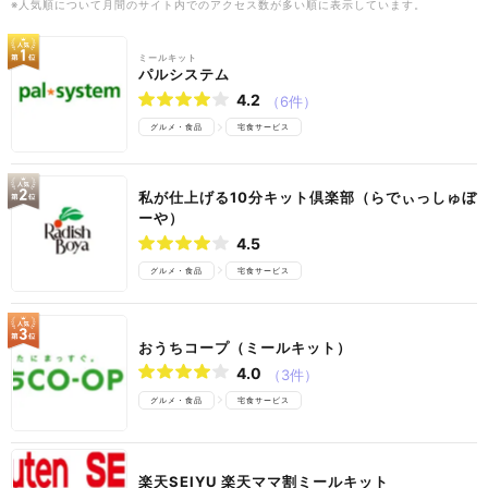
※人気順について月間のサイト内でのアクセス数が多い順に表示しています。
ミールキット
パルシステム
4.2
（6件）
グルメ・食品
宅食サービス
私が仕上げる10分キット倶楽部（らでぃっしゅぼ
ーや）
4.5
グルメ・食品
宅食サービス
おうちコープ（ミールキット）
4.0
（3件）
グルメ・食品
宅食サービス
楽天SEIYU 楽天ママ割ミールキット