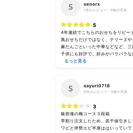
senorx
1
件のレビュー・
0枚
の写真
5
4年連続でこちらのおせちをリピー
風おせちだけではなく、テリーヌや
麻だんごといった中華などなど、三
子供にも好評で、好みがバラバラな家
もっと見る
sayuri0718
5
件のレビュー・
0枚
の写真
3
板前魂の梅コース３段箱
早割り注文したため、若干値引きし
ワビと伊勢エビ半身ははいっていて