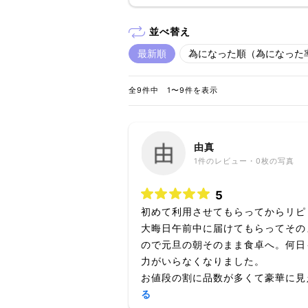
並べ替え
最新順
為になった順（為になった
全9件中 1〜9件を表示
由真
1
件のレビュー・
0枚
の写真
5
初めて利用させてもらってからリピ
大晦日午前中に届けてもらってその
ので元旦の朝そのまま食卓へ。何日
力がいらなくなりました。
お値段の割に品数が多くて豪華に見え
る