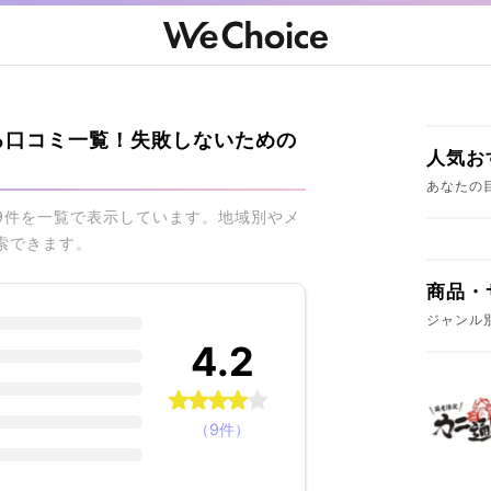
る口コミ一覧！失敗しないための
人気お
あなたの
9件を一覧で表示しています。地域別やメ
索できます。
商品・
ジャンル
4.2
（9件）