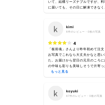
いて、結構リーズナブルですが、料
に届いても、その日に解凍できなく、
kimi
6
件のレビュー・
0枚
の写真
4
「板前魂」さんより昨年初めて注文
お写真でこれなら大丈夫かなと思い
た。お届けから翌日の元旦のころに
の中味も彩りも美味しそうで片寄った
もっと見る
koyuki
67
件のレビュー・
0枚
の写真