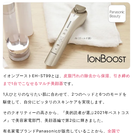
イオンブーストEHｰST99とは、
皮脂汚れの除去から保湿、引き締め
まで1台でこなせるマルチ美顔器
です。
1人ひとりのなりたい肌に合わせて、2つのヘッドと6つのモードを
駆使して、自分にピッタリのスキンケアを実現します。
そのクオリティーの高さから、『美的読者が選ぶ2021年ベストコス
メ』で美容家電部門、美顔器編で第2位に輝きました。
有名家電ブランドPanasonicが販売していることから、
全国で