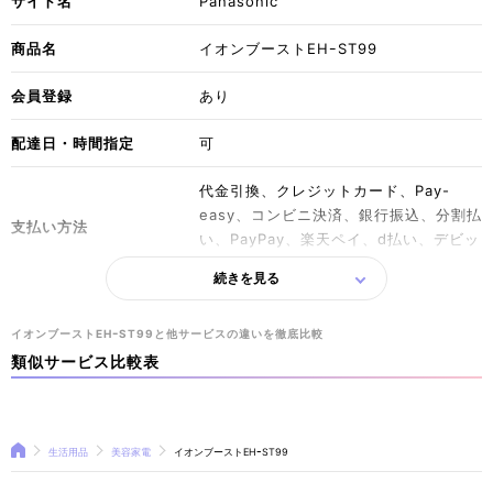
サイト名
Panasonic
商品名
イオンブーストEHｰST99
会員登録
あり
配達日・時間指定
可
代金引換、クレジットカード、Pay-
easy、コンビニ決済、銀行振込、分割払
支払い方法
い、PayPay、楽天ペイ、d払い、デビッ
トカード
続きを見る
一定金額以上の購入で送料無料
会員：購入金額2,000円未満で330円
イオンブーストEHｰST99と他サービスの違いを徹底比較
送料
会員以外：購入金額5,000円未満で550
類似サービス比較表
円
発送予定日の前営業日17:30までキャン
生活用品
美容家電
イオンブーストEHｰST99
セル可能
キャンセル
会員：マイページ