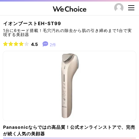
イオンブーストEHｰST99
1台に6モード搭載！毛穴汚れの除去から肌の引き締めまで1台で実
現する美顔器
4.5
2件
Panasonicならではの高品質！公式オンラインストアで、完売
が続く人気の美顔器