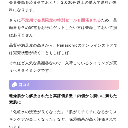
会員登録を済ませておくと、2,000円以上の購入で送料が無
料になります。
さらに
不定期で会員限定の特別セールも開催される
ため、美
顔器を含め家電をお得にゲットしたい方は登録しておいて損
はありません！
品質や満足度の高さから、Panasonicのオンラインストアで
は完売状態が続くこともしばしば。
それほど人気な美顔器なので、入荷しているタイミングが買
うべきタイミングです！
口コミ
乾燥肌から解放されたと高評価多数！内側から潤いに満ちた
素肌に
「化粧水の浸透が良くなった」「肌がモチモチになるからス
キンケアが楽しくなった」など、保湿効果が高く評価されて
います。