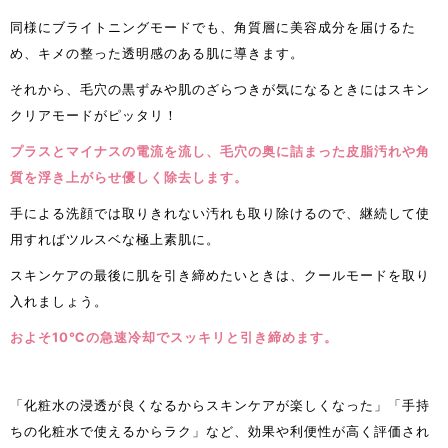
同様にブライトニングモードでも、角質層に美容成分を届けるた
め、キメの整った透明感のある肌に導きます。
それから、毛穴の黒ずみや肌のざらつきが気になるときにはスキン
クリアモードがピッタリ！
プラスとマイナスの電流を流し、毛穴の奥に詰まった皮脂汚れや角
質を浮き上がらせ優しく除去します。
手による洗顔では取りきれない汚れも取り除けるので、継続して使
用すればツルスベな極上素肌に。
スキンケアの最後に肌を引き締めたいときは、クールモードを取り
入れましょう。
およそ10℃の急速冷却でスッキリと引き締めます。
「化粧水の浸透が良くなるからスキンケアが楽しくなった」「手持
ちの化粧水で使えるからラク」など、効果や利便性が高く評価され