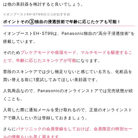
は他の美顔器を検討すると良いでしょう。
イオンブーストEHｰST99のココがおすすめ
ポイントその③独自の浸透技術で年齢に応じたケアも可能！
イオンブーストEHｰST99は、Panasonic独自の“高分子浸透技術”を
搭載しています。
そのため
プレケアモードや保湿モード、マルチモードを駆使するこ
とで、年齢に応じたスキンケアが可能
になります。
普段のスキンケアでは少し物足りないと感じている方も、化粧品を
買い替える前に1度試してみてほしい美顔器です。
人気商品なので、Panasonicのオンラインストアでは完売状態が続
くことも。
入荷した際に通知メールを受け取れるので、正規のオンラインスト
アで購入したい方は登録しておきましょう。
さらに
パナソニックの会員登録をしておけば、会員限定の特別セー
ルの情報もいち早く届きます。