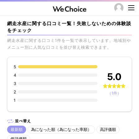
網走水産に関する口コミ一覧！失敗しないための体験談
をチェック
網走水産に関する口コミ1件を一覧で表示しています。地域別や
メニュー別に人気な口コミを並び替え検索できます。
5
5.0
4
3
2
（1件）
1
並べ替え
最新順
為になった順（為になった率順）
高評価順
低評価順