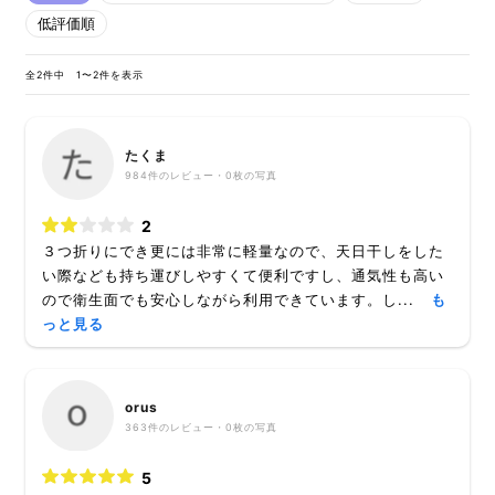
低評価順
全2件中 1〜2件を表示
たくま
984
件のレビュー・
0枚
の写真
2
３つ折りにでき更には非常に軽量なので、天日干しをした
い際なども持ち運びしやすくて便利ですし、通気性も高い
ので衛生面でも安心しながら利用できています。し...
も
っと見る
orus
363
件のレビュー・
0枚
の写真
5