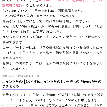
楽天モバイルユーザーは
Rakuten Linkアプリを利用することで通
話無料で電話
することができます。
Rakuten Linkアプリ同士であれば、国際電話も無料。
SMSの送受信も国内・海外ともに0円で送れます。
電話を沢山使う方にとって、通話料無料は嬉しいですよね！
また、月1,100円（税込）の「10分かけ放題」は好評につき、7月か
ら「15分かけ放題」に変更されました。
今なら楽天モバイルを初めて申し込んだ方限定で、3ヶ月間無料で
利用できます。
しかしパートナー回線エリアや基地局から離れている地域にお住ま
いの方は、大手３キャリアと比べ、通信品質が物足りないといった
声もあります。
お住まいの地域によっては、楽天の通信品質に使いにくさを感じる
かもしれません。
楽天モバイルのココがおすすめ
ポイントその③おすすめポイントその3：手持ちのiPhoneがその
まま使える
楽天モバイルは、お手持ちのiPhoneがiOS14.4以降でキャリア設定
アップデートが行えていれば、すべてのiPhoneで利用できます。
docomo、au、SoftBankなどで購入したiPhoneの場合は、SIMロ