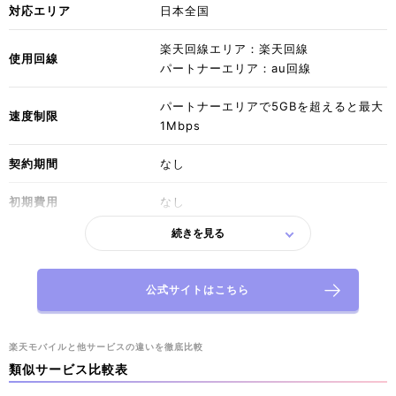
対応エリア
日本全国
楽天回線エリア：楽天回線
使用回線
パートナーエリア：au回線
パートナーエリアで5GBを超えると最大
速度制限
1Mbps
契約期間
なし
初期費用
なし
続きを見る
~1GB 0円 （8月末まで）
~3GB 1,078円（税込）
月額料金
~20GB 2,178円（税込）
公式サイトはこちら
無制限 3,278円（税込）
メールアドレス提供
◯
楽天モバイルと他サービスの違いを徹底比較
類似サービス比較表
申し込み方法
オンライン・店舗