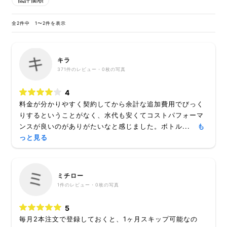
全2件中 1〜2件を表示
キラ
371
件のレビュー・
0枚
の写真
4
料金が分かりやすく契約してから余計な追加費用でびっく
りするということがなく、水代も安くてコストパフォーマ
ンスが良いのがありがたいなと感じました。ボトル...
も
っと見る
ミチロー
1
件のレビュー・
0枚
の写真
5
毎月2本注文で登録しておくと、1ヶ月スキップ可能なの