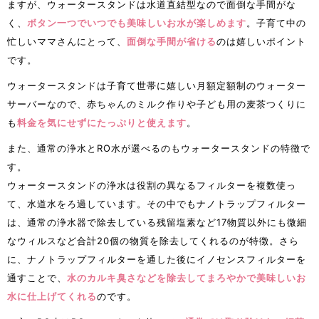
ますが、ウォータースタンドは水道直結型なので面倒な手間がな
く、
ボタン一つでいつでも美味しいお水が楽しめます
。子育て中の
忙しいママさんにとって、
面倒な手間が省ける
のは嬉しいポイント
です。
ウォータースタンドは子育て世帯に嬉しい月額定額制のウォーター
サーバーなので、赤ちゃんのミルク作りや子ども用の麦茶つくりに
も
料金を気にせずにたっぷりと使えます
。
また、通常の浄水とRO水が選べるのもウォータースタンドの特徴で
す。
ウォータースタンドの浄水は役割の異なるフィルターを複数使っ
て、水道水をろ過しています。その中でもナノトラップフィルター
は、通常の浄水器で除去している残留塩素など17物質以外にも微細
なウィルスなど合計20個の物質を除去してくれるのが特徴。さら
に、ナノトラップフィルターを通した後にイノセンスフィルターを
通すことで、
水のカルキ臭さなどを除去してまろやかで美味しいお
水に仕上げてくれる
のです。