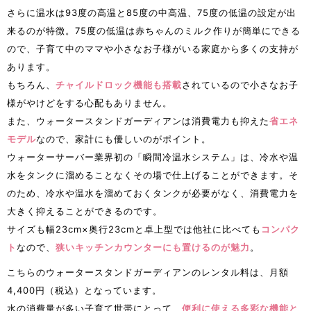
さらに温水は93度の高温と85度の中高温、75度の低温の設定が出
来るのが特徴。75度の低温は赤ちゃんのミルク作りが簡単にできる
ので、子育て中のママや小さなお子様がいる家庭から多くの支持が
あります。
もちろん、
チャイルドロック機能も搭載
されているので小さなお子
様がやけどをする心配もありません。
また、ウォータースタンドガーディアンは消費電力も抑えた
省エネ
モデル
なので、家計にも優しいのがポイント。
ウォーターサーバー業界初の「瞬間冷温水システム」は、冷水や温
水をタンクに溜めることなくその場で仕上げることができます。そ
のため、冷水や温水を溜めておくタンクが必要がなく、消費電力を
大きく抑えることができるのです。
サイズも幅23cm×奥行23cmと卓上型では他社に比べても
コンパク
ト
なので、
狭いキッチンカウンターにも置けるのが魅力
。
こちらのウォータースタンドガーディアンのレンタル料は、月額
4,400円（税込）となっています。
水の消費量が多い子育て世帯にとって、
便利に使える多彩な機能と