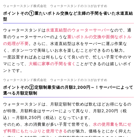
ウォータースタンド株式会社 ウォータースタンドのココがおすすめ
ポイントその①重たいボトル交換など主婦の手間を省いた水道直結
型
ウォータースタンドは
水道直結型のウォーターサーバー
なので、通
常のウォーターサーバーのような
重いボトルの交換や面倒なボトル
の処理が不要
。さらに、水道直結型は水をサーバーに運ぶ作業な
く、ボタン一つで美味しいお水を楽しむことができるのも魅力。
一度設置すればあとは何もしなくて良いので、忙しい子育て中のマ
マにとって、
大幅に家事の手間を省く
ことができるのは嬉しいポイ
ントです。
ウォータースタンド株式会社 ウォータースタンドのココがおすすめ
ポイントその②定額制最安値の月額2,200円～！サーバーによって
選べる月額定額制
ウォータースタンドは、月額定額制で飲めば飲むほどお得になるの
が特徴。月額料金はサーバーによって異なり、月額2,200円（税
込）～月額8,250円（税込）となっています。
そのため、水の消費量が多い子育て世帯でも、
水の使用量を気にせ
ず料理にもたっぷりと使用できる
のが魅力。価格をとにかく抑えた