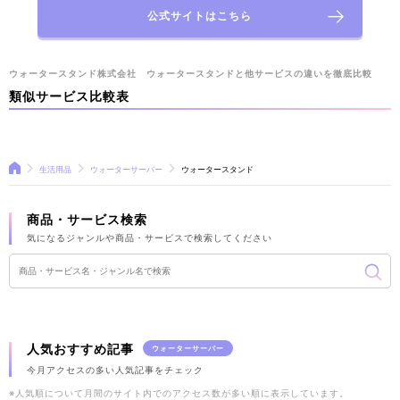
公式サイトはこちら
注水方法
レバー式
水道直結型ウォーターサーバー
ウォータースタンド株式会社 ウォータースタンドと他サービスの違いを徹底比較
自動節電モード
その他の機能
類似サービス比較表
定期訪問メンテナンス、フィルター交換
あり
生活用品
ウォーターサーバー
ウォータースタンド
商品・サービス検索
気になるジャンルや商品・サービスで検索してください
人気おすすめ記事
ウォーターサーバー
今月アクセスの多い人気記事をチェック
※人気順について月間のサイト内でのアクセス数が多い順に表示しています。