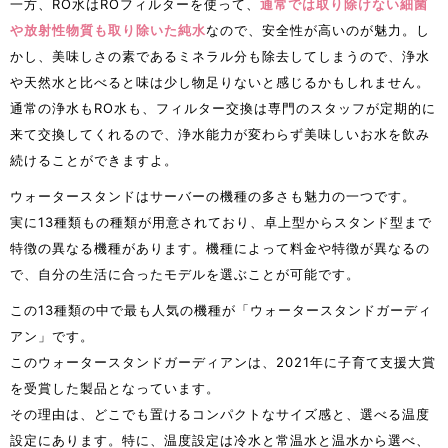
一方、RO水はROフィルターを使って、
通常では取り除けない細菌
や放射性物質も取り除いた純水
なので、安全性が高いのが魅力。し
かし、美味しさの素であるミネラル分も除去してしまうので、浄水
や天然水と比べると味は少し物足りないと感じるかもしれません。
通常の浄水もRO水も、フィルター交換は専門のスタッフが定期的に
来て交換してくれるので、浄水能力が変わらず美味しいお水を飲み
続けることができますよ。
ウォータースタンドはサーバーの機種の多さも魅力の一つです。
実に13種類もの種類が用意されており、卓上型からスタンド型まで
特徴の異なる機種があります。機種によって料金や特徴が異なるの
で、自分の生活に合ったモデルを選ぶことが可能です。
この13種類の中で最も人気の機種が「ウォータースタンドガーディ
アン」です。
このウォータースタンドガーディアンは、2021年に子育て支援大賞
を受賞した製品となっています。
その理由は、どこでも置けるコンパクトなサイズ感と、選べる温度
設定にあります。特に、温度設定は冷水と常温水と温水から選べ、