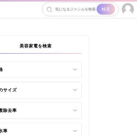
検索
美容家電を検索
格
のサイズ
素除去率
水率