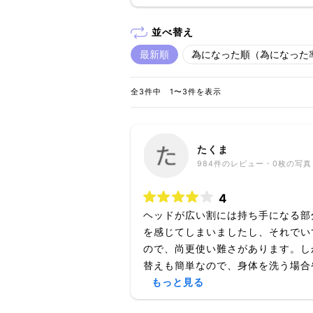
並べ替え
最新順
為になった順（為になった
全3件中 1〜3件を表示
たくま
984
件のレビュー・
0枚
の写真
4
ヘッドが広い割には持ち手になる部
を感じてしまいましたし、それでい
ので、尚更使い難さがあります。し
替えも簡単なので、身体を洗う場合や
もっと見る