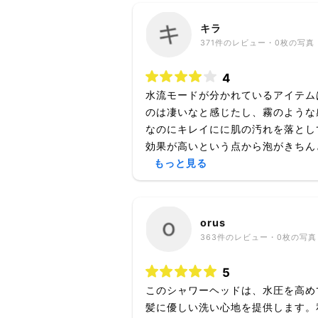
キラ
371
件のレビュー・
0枚
の写真
4
水流モードが分かれているアイテム
のは凄いなと感じたし、霧のような
なのにキレイにに肌の汚れを落とし
効果が高いという点から泡がきちんと
もっと見る
orus
363
件のレビュー・
0枚
の写真
5
このシャワーヘッドは、水圧を高め
髪に優しい洗い心地を提供します。