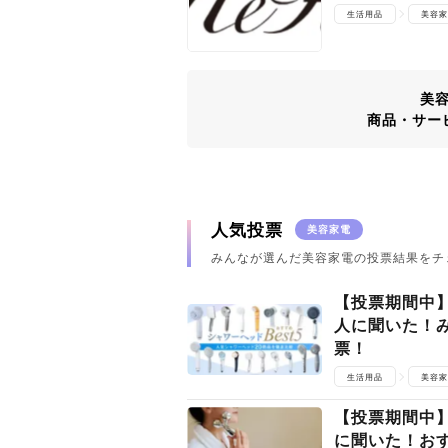
生活用品
美容家
美
商品・サー
人気投票
美容家電
みんなが選んだ美容家電の投票結果をチ
【投票期間中】
人に聞いた！
票！
生活用品
美容家
【投票期間中】
に聞いた！お