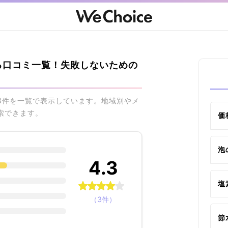
る口コミ一覧！失敗しないための
3件を一覧で表示しています。地域別やメ
索できます。
価
泡
4.3
塩
（3件）
節