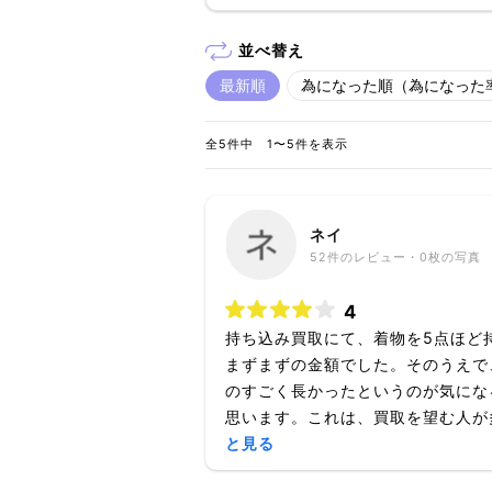
並べ替え
最新順
為になった順（為になった
全5件中 1〜5件を表示
ネイ
52
件のレビュー・
0枚
の写真
4
持ち込み買取にて、着物を5点ほど
まずまずの金額でした。そのうえで
のすごく長かったというのが気にな
思います。これは、買取を望む人が多
と見る