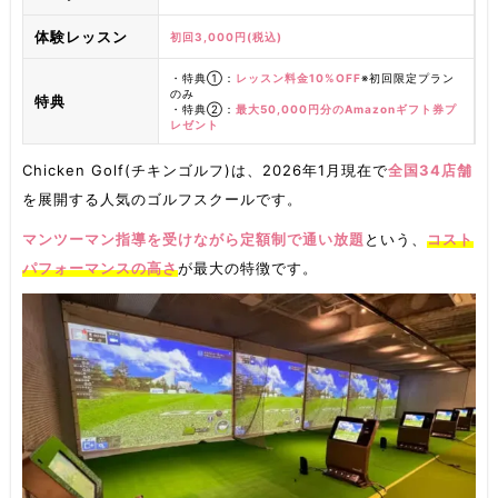
体験レッスン
初回3,000円(税込)
・特典①：
レッスン料金10%OFF
※初回限定プラン
のみ
特典
・特典②：
最大50,000円分のAmazonギフト券プ
レゼント
Chicken Golf(チキンゴルフ)は、2026年1月現在で
全国34店舗
を展開する
人気のゴルフスクールです。
マンツーマン指導を受けながら定額制で通い放題
という、
コスト
パフォーマンスの高さ
が最大の特徴です。