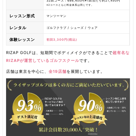
32回コース：686,400円※1回当たり約21,450円
※2コースともに料金体系は同じです。
レッスン形式
マンツーマン
レンタル
ゴルフクラブ / シューズ / ウェア
体験レッスン
初回3,300円(税込)
RIZAP GOLFは、短期間でボディメイクができることで
超有名な
RIZAPが運営しているゴルフスクール
です。
店舗は東京を中心に、
全19店舗
を展開しています。