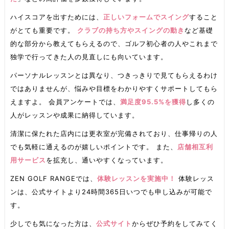
ハイスコアを出すためには、
正しいフォームでスイング
すること
がとても重要です。
クラブの持ち方やスイングの動き
など基礎
的な部分から教えてもらえるので、ゴルフ初心者の人やこれまで
独学で行ってきた人の見直しにも向いています。
パーソナルレッスンとは異なり、つきっきりで見てもらえるわけ
ではありませんが、悩みや目標をわかりやすくサポートしてもら
えますよ。 会員アンケートでは、
満足度95.5%を獲得
し多くの
人がレッスンや成果に納得しています。
清潔に保たれた店内には更衣室が完備されており、仕事帰りの人
でも気軽に通えるのが嬉しいポイントです。 また、
店舗相互利
用サービス
を拡充し、通いやすくなっています。
ZEN GOLF RANGEでは、
体験レッスンを実施中！
体験レッス
ンは、公式サイトより24時間365日いつでも申し込みが可能で
す。
少しでも気になった方は、
公式サイト
からぜひ予約をしてみてく