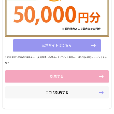
公式サイトはこちら
* 初回限定10%OFF適用後の、無制限通い放題4ヶ月プランで期間中に週3日(48回)レッスンされた
場合
投票する
口コミ投稿する