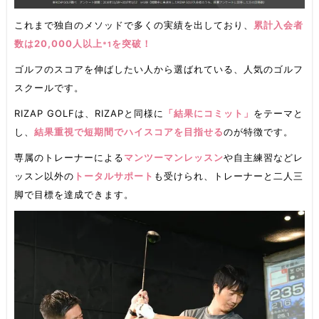
これまで独自のメソッドで多くの実績を出しており、
累計入会者
数は20,000人以上
を突破！
*1
ゴルフのスコアを伸ばしたい人から選ばれている、人気のゴルフ
スクールです。
RIZAP GOLFは、RIZAPと同様に
「結果にコミット」
をテーマと
し、
結果重視で短期間でハイスコアを目指せる
のが特徴です。
専属のトレーナーによる
マンツーマンレッスン
や自主練習などレ
ッスン以外の
トータルサポート
も受けられ、トレーナーと二人三
脚で目標を達成できます。