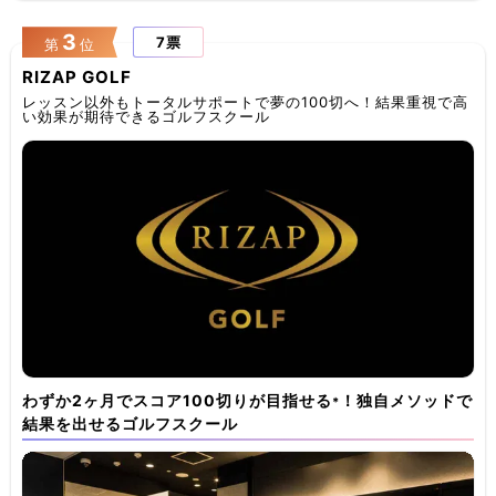
3
7票
第
位
RIZAP GOLF
レッスン以外もトータルサポートで夢の100切へ！結果重視で高
い効果が期待できるゴルフスクール
わずか2ヶ月でスコア100切りが目指せる
！独自メソッドで
*
結果を出せるゴルフスクール