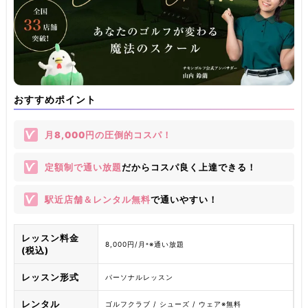
おすすめポイント
月8,000円の圧倒的コスパ
！
定額制で通い放題
だからコスパ良く上達できる！
駅近店舗＆レンタル無料
で通いやすい！
レッスン料金
8,000円/月
※通い放題
*
(税込)
レッスン形式
パーソナルレッスン
レンタル
ゴルフクラブ / シューズ / ウェア※無料