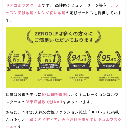
ドアゴルフスクール
です。 高性能シミュレーターを導入し、
レ
ッスン受け放題・レンジ使い放題
の定額サービスを提供していま
す。
店舗は関東を中心に
57店舗を展開
し、シミュレーションゴルフ
スクールの
関東店舗数ではNo.1
を誇っています。
さらに、20代に人気の女性ファッション雑誌「JELLY」に掲載
されるなど、
多くのメディアからも注目を集めているゴルフスク
ール
です。