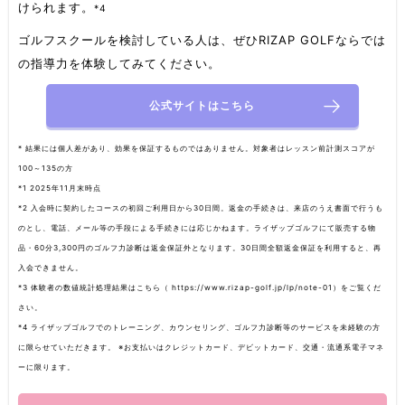
けられます。
*4
ゴルフスクールを検討している人は、ぜひRIZAP GOLFならでは
の指導力を体験してみてください。
公式サイトはこちら
* 結果には個人差があり、効果を保証するものではありません。対象者はレッスン前計測スコアが
100～135の方
*1 2025年11月末時点
*2 入会時に契約したコースの初回ご利用日から30日間。返金の手続きは、来店のうえ書面で行うも
のとし、電話、メール等の手段による手続きには応じかねます。ライザップゴルフにて販売する物
品・60分3,300円のゴルフ力診断は返金保証外となります。30日間全額返金保証を利用すると、再
入会できません。
*3 体験者の数値統計処理結果はこちら（ https://www.rizap-golf.jp/lp/note-01）をご覧くだ
さい。
*4 ライザップゴルフでのトレーニング、カウンセリング、ゴルフ力診断等のサービスを未経験の方
に限らせていただきます。 ※お支払いはクレジットカード、デビットカード、交通・流通系電子マネ
ーに限ります。