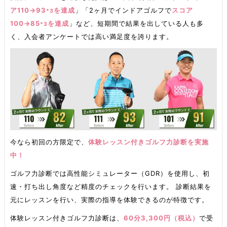
ア110→93
を達成
」「2ヶ月でインドアゴルフで
スコア
*3
100→85
を達成
」など、短期間で結果を出している人も多
*3
く、入会者アンケートでは高い満足度を誇ります。
今なら初回の方限定で、
体験レッスン付きゴルフ力診断を実施
中！
ゴルフ力診断では高性能シミュレーター（GDR）を使用し、初
速・打ち出し角度など精度のチェックを行います。 診断結果を
元にレッスンを行い、実際の指導を体験できるのが特徴です。
体験レッスン付きゴルフ力診断は、
60分3,300円（税込）
で受