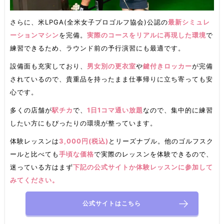
さらに、米LPGA(全米女子プロゴルフ協会)公認の
最新シミュレ
ーションマシン
を完備。
実際のコースをリアルに再現した環境
で
練習できるため、ラウンド前の予行演習にも最適です。
設備面も充実しており、
男女別の更衣室
や
鍵付きロッカー
が完備
されているので、貴重品を持ったまま仕事帰りに立ち寄っても安
心です。
多くの店舗が
駅チカ
で、
1日1コマ通い放題
なので、集中的に練習
したい方にもぴったりの環境が整っています。
体験レッスンは
3,000円(税込)
とリーズナブル。他のゴルフスク
ールと比べても
手頃な価格
で実際のレッスンを体験できるので、
迷っている方はまず
下記の公式サイトか体験レッスンに参加して
みてください。
公式サイトはこちら