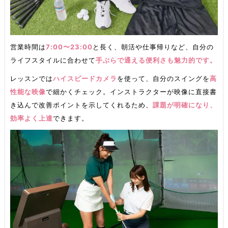
営業時間は
7:00〜23:00
と長く、朝活や仕事帰りなど、自分の
ライフスタイルに合わせて
手ぶらで通える便利さも魅力的です。
レッスンでは
ハイスピードカメラ
を使って、自分のスイングを
高
性能な映像
で細かくチェック。インストラクターが映像に直接書
き込んで改善ポイントを示してくれるため、
課題が明確になり、
効率よく上達
できます。