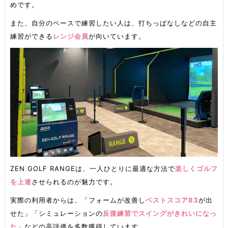
めです。
また、自分のペースで練習したい人は、打ちっぱなしなどの自主
練習ができる
レンジ会員
が向いています。
ZEN GOLF RANGEは、一人ひとりに最適な方法で
楽しくゴルフ
を上達
させられるのが魅力です。
実際の利用者からは、「フォームが改善し
ベストスコア83
が出
せた」「シミュレーションの
反復練習でスイングがきれいになっ
た
」などの高評価を多数獲得しています。