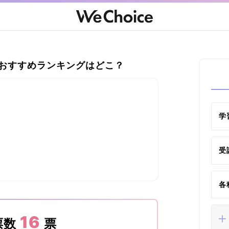
ルおすすめランキングはどこ？
学
受
各
16
票数
票