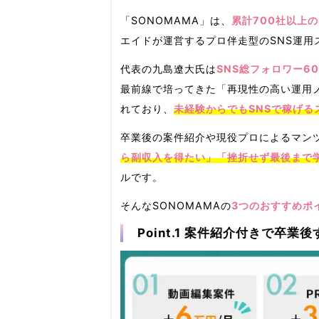
「SONOMAMA」は、
累計700社以上の
エイドが運営するプロ伴走型のSNS運用
代表の九島遼大氏は
SNS総フォロワー6
最前線で培ってきた「再現性の高い運用
れており、
未経験からでもSNSで稼げる
卒業後の案件紹介や現役プロによるマン
ら副収入を得たい」「挫折せず最後まで
ルです。
そんなSONOMAMAの
3つのおすすめポ
Point.1 案件紹介付きで卒業