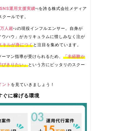
SNS運用支援実績
を誇る株式会社メディア
*1
スクールです。
0万人超
の現役インフルエンサー。自身が
*2
ノウハウ」がカリキュラムに惜しみなく注が
スキルが身につく
と注目を集めています。
ツーマン指導が受けられるため、
「未経験か
学びきりたい」
という方にピッタリのスクー
イント
を見ていきましょう！
後すぐに稼げる環境