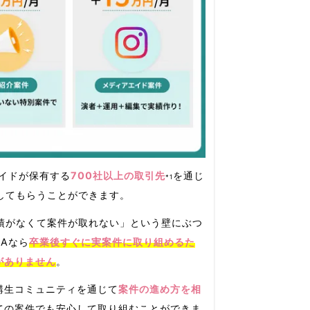
エイドが保有する
700社以上の取引先
を通じ
*1
してもらうことができます。
績がなくて案件が取れない」という壁にぶつ
MAなら
卒業後すぐに実案件に取り組めるた
がありません
。
講生コミュニティを通じて
案件の進め方を相
ての案件でも安心して取り組むことができま