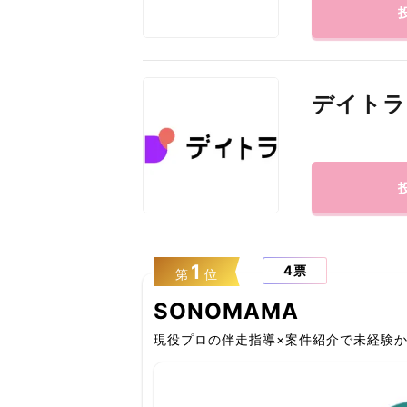
デイトラ
1
4票
第
位
SONOMAMA
現役プロの伴走指導×案件紹介で未経験か