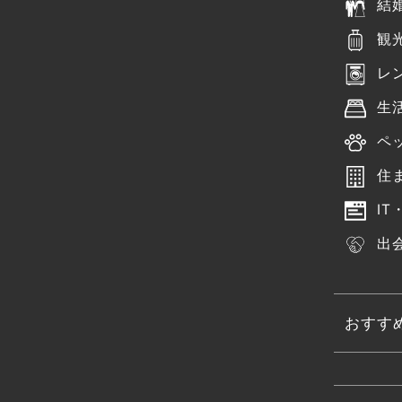
結
観
レ
生
ペ
住
IT
出
おすす