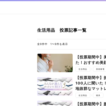
生活用品 投票記事一覧
全9件中 1〜9件を表示
【投票期間中】
た！おすすめ美
生活用品
美容家電
【投票期間中】
100人に聞い
地抜群なマット
生活用品
寝具
【投票期間中】