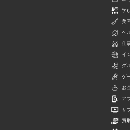
学
美
ヘ
仕
イ
グ
ゲ
お
ア
サ
買