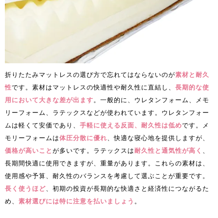
折りたたみマットレスの選び方で忘れてはならないのが
素材と耐久
性
です。素材はマットレスの快適性や耐久性に直結し、
長期的な使
用において大きな差が出ます
。一般的に、ウレタンフォーム、メモ
リーフォーム、ラテックスなどが使われています。ウレタンフォー
ムは軽くて安価であり、
手軽に使える反面、耐久性は低め
です。メ
モリーフォームは
体圧分散に優れ
、快適な寝心地を提供しますが、
価格が高いこと
が多いです。ラテックスは
耐久性と通気性が高く
、
長期間快適に使用できますが、重量があります。これらの素材は、
使用感や予算、耐久性のバランスを考慮して選ぶことが重要です。
長く使うほど
、初期の投資が長期的な快適さと経済性につながるた
め、
素材選びには特に注意を払いましょう
。