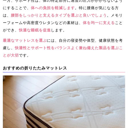
一方、サポート性は、体の特定部分に過度の圧力がかからないよう
にすることで、
体への負担を軽減します
。特に腰痛が気になる方
は、
腰部をしっかりと支えるタイプを選ぶと良いでしょう
。メモリ
ーフォームや高密度ウレタンなどの素材は、
体を均一に支える
こと
ができ、
快適な睡眠を促進
します。
最適なマットレスを選ぶ
には、自分の寝姿勢や体型、健康状態を考
慮し、
快適性とサポート性をバランスよく兼ね備えた製品を選ぶこ
とが大切
です。
おすすめの折りたたみマットレス