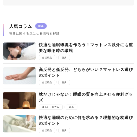
人気コラム
寝具
寝具に関する気になる情報を解説
快適な睡眠環境を作ろう！マットレス以外にも重
要な眠る時の環境
生活用品
寝具
高反発と低反発、どちらがいい？マットレス選び
のポイント
生活用品
寝具
枕だけじゃない！睡眠の質を向上させる便利グッ
ズ
暮らし・役立ち
寝具
快適な睡眠のために何を求める？理想的な枕選び
のポイント
生活用品
寝具