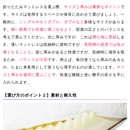
折りたたみマットレスを選ぶ際、
サイズと厚みは重要なポイント
で
す。サイズは使用するスペースや身長に合わせて選びましょう。一
般的に、
シングルやセミダブル、ダブルなど
多様なサイズがありま
す。
狭い部屋でも快適に過ごせるよう
、部屋の広さとのバランスを
考えて選んでください。次に厚みですが、これは
寝心地に直結
しま
す。薄いマットレスは収納時に便利ですが
、長時間の使用では体が
痛くなることも
。逆に厚みがあると快適ですが、収納時に場所を取
るため、
バランスが大切
です。例えば、毎日使うなら厚みのあるも
の、たまに来客用として使うなら薄手のものが適しています。
サイ
ズと厚みを適切に選ぶこと
で、快適な睡眠と使い勝手の良さを手に
入れられます。
【選び方のポイント２】素材と耐久性