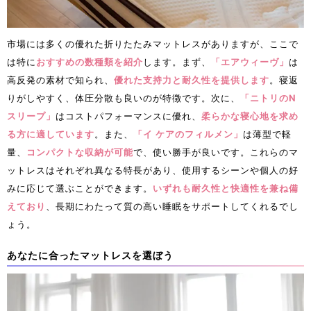
市場には多くの優れた折りたたみマットレスがありますが、ここで
は特に
おすすめの数種類を紹介
します。まず、
「エアウィーヴ」
は
高反発の素材で知られ、
優れた支持力と耐久性を提供します
。寝返
りがしやすく、体圧分散も良いのが特徴です。次に、
「ニトリのN
スリープ」
はコストパフォーマンスに優れ、
柔らかな寝心地を求め
る方に適しています
。また、
「イ ケアのフィルメン」
は薄型で軽
量、
コンパクトな収納が可能
で、使い勝手が良いです。これらのマ
ットレスはそれぞれ異なる特長があり、使用するシーンや個人の好
みに応じて選ぶことができます。
いずれも耐久性と快適性を兼ね備
えており
、長期にわたって質の高い睡眠をサポートしてくれるでし
ょう。
あなたに合ったマットレスを選ぼう