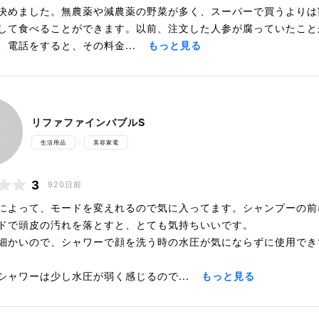
決めました。無農薬や減農薬の野菜が多く、スーパーで買うよりは
して食べることができます。以前、注文した人参が腐っていたこと
、電話をすると、その料金...
もっと見る
リファファインバブルS
生活用品
美容家電
3
920日前
によって、モードを変えれるので気に入ってます。シャンプーの前
ドで頭皮の汚れを落とすと、とても気持ちいいです。
細かいので、シャワーで顔を洗う時の水圧が気にならずに使用でき
シャワーは少し水圧が弱く感じるので...
もっと見る