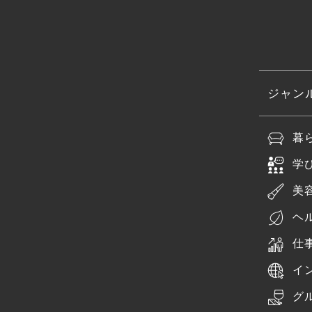
ジャン
暮
学
美
ヘ
仕
イ
グ