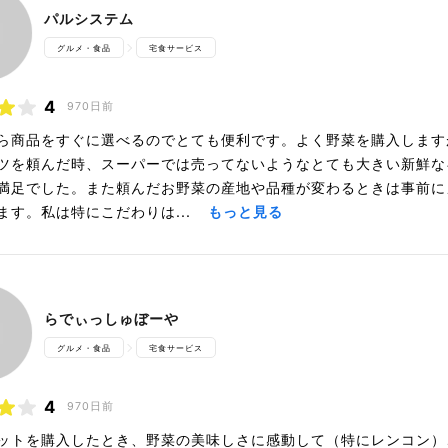
パルシステム
グルメ・食品
宅食サービス
4
970日前
ら商品をすぐに選べるのでとても便利です。よく野菜を購入します
ツを頼んだ時、スーパーでは売ってないようなとても大きい新鮮な
満足でした。また頼んだお野菜の産地や品種が変わるときは事前に
ます。私は特にこだわりは...
もっと見る
らでぃっしゅぼーや
グルメ・食品
宅食サービス
4
970日前
ットを購入したとき、野菜の美味しさに感動して（特にレンコン）