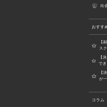
出
おすす
【
スク
【決
でき
【
が
コラム