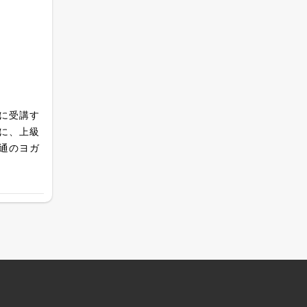
に受講す
に、上級
通のヨガ