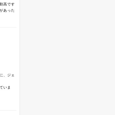
割高です
があった
に、ジェ
ていま