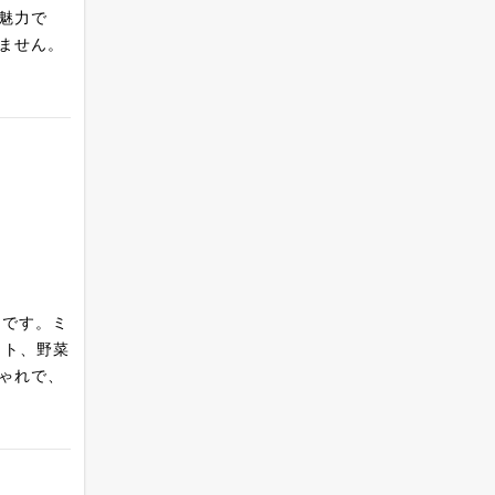
魅力で
ません。
けです。ミ
ット、野菜
ゃれで、