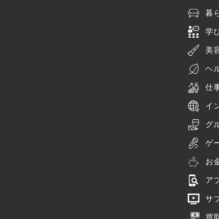
暮
学
美
ヘ
仕
イ
グ
ゲ
お
ア
サ
買