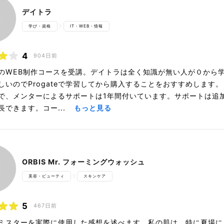
デイトラ
学び・資格
IT・WEB・情報
4
904日前
のWEB制作コースを受講。デイトラは全く知識が無い人が０から
しいのでProgateで学習してから購入することをおすすめします
で、メンターによるサポートは1年間付いています。サポートは追
長できます。コー...
もっと見る
ORBIS Mr. フォーミングウォッシュ
美容・ビューティ
スキンケア
5
467日前
ミスターを実際に使用した感想を述べます。私の肌は、特に夏場に