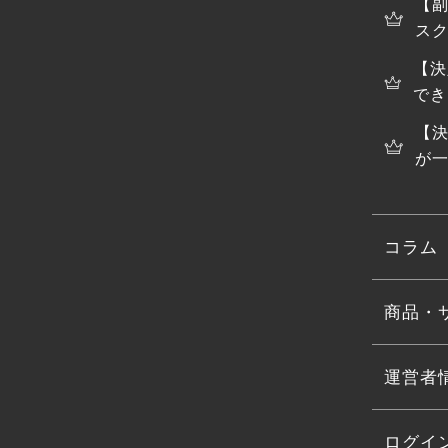
【
スク
【決
でき
【
が
コラム
商品・
運営者
ログイ