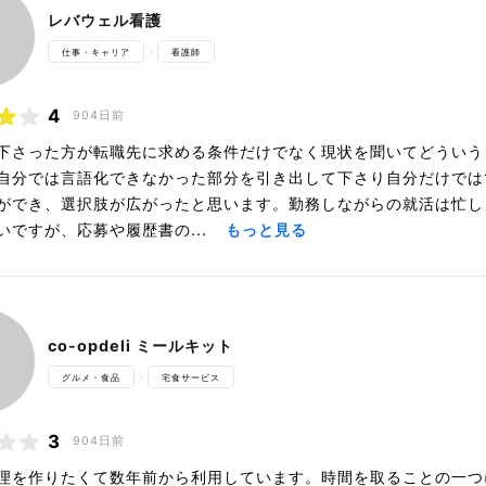
レバウェル看護
仕事・キャリア
看護師
4
904日前
下さった方が転職先に求める条件だけでなく現状を聞いてどういう
自分では言語化できなかった部分を引き出して下さり自分だけでは
ができ、選択肢が広がったと思います。勤務しながらの就活は忙し
いですが、応募や履歴書の...
もっと見る
co-opdeli ミールキット
グルメ・食品
宅食サービス
3
904日前
理を作りたくて数年前から利用しています。時間を取ることの一つ