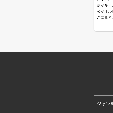
泌が多く
私がオル
さに驚き
ジャン