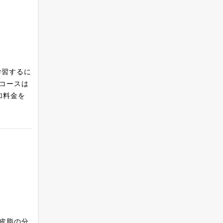
学習するに
。コースは
加料金を
皮脂の分