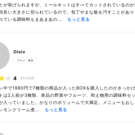
とが挙げられますが、ミールキットはすべてカットされているのが
程良い大きさに切られているので、包丁やまな板を汚すことがあり
れている調味料もまあまあの...
もっと見る
Oisix
グルメ・食品
4
904日前
ン中で1980円で7種類の商品が入ったBOXを購入したのがきっか
トは2人前が3種類、単品の野菜やフルーツ、和え物用の調味料セ
が入っていました。かなりのボリュームで大満足。メニューもおし
レモンクリーム煮...
もっと見る