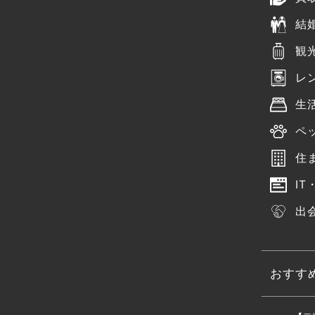
結
観
レ
生
ペ
住
IT
出
おすす