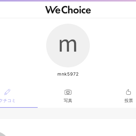
mnk5972
クチコミ
写真
投票