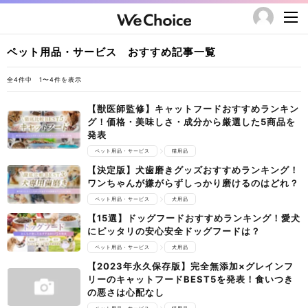
ペット用品・サービス おすすめ記事一覧
全4件中 1〜4件を表示
【獣医師監修】キャットフードおすすめランキン
グ！価格・美味しさ・成分から厳選した5商品を
発表
ペット用品・サービス
猫用品
【決定版】犬歯磨きグッズおすすめランキング！
ワンちゃんが嫌がらずしっかり磨けるのはどれ？
ペット用品・サービス
犬用品
【15選】ドッグフードおすすめランキング！愛犬
にピッタリの安心安全ドッグフードは？
ペット用品・サービス
犬用品
【2023年永久保存版】完全無添加×グレインフ
リーのキャットフードBEST5を発表！食いつき
の悪さは心配なし