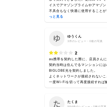
イスでアマゾンプライムやアマゾン
不具合もなく快適に使用することがで
っと見る
ゆうくん
3
件のレビュー・
0枚
の写真
2
au携帯を契約した際に、店員さん
契約当時は住んでるマンションには
BIGLOBE光を契約しました。
よくネットワークが接続されないこ
一度Wi-Fiを切って再度接続すれば解
たくま
984
件のレビュー・
0枚
の写真