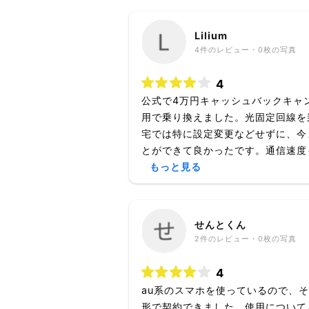
Lilium
4
件のレビュー・
0枚
の写真
4
公式で4万円キャッシュバックキャ
用で乗り換えました。光固定回線を
宅では特に設定変更などせずに、今
とができて良かったです。通信速度も
もっと見る
せんとくん
2
件のレビュー・
0枚
の写真
4
au系のスマホを使っているので、
形で契約できました。使用について