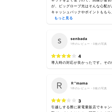
が、ビッグローブ光はそんな心配が
キャッシュバックやポイントももらえ
もっと見る
senbada
1
件のレビュー・
0枚
の写真
4
導入時の対応が良かったです。その
Ｒ''mama
1
件のレビュー・
0枚
の写真
3
引越しする際に家電量販店でキャン