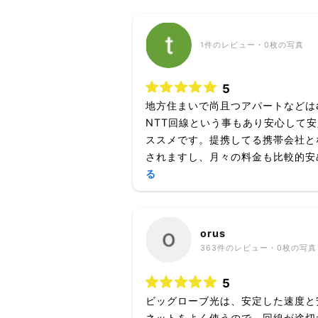
1
件のレビュー・
0枚
の写真
5
地方住まいで尚且つアパートなどは
NTT回線という事もあり安心して
ススメです。提携してる携帯会社と
されますし、月々の料金も比較的安め
る
orus
363
件のレビュー・
0枚
の写真
5
ビッグローブ光は、安定した速度と
ネットをよく使うので、回線が途切