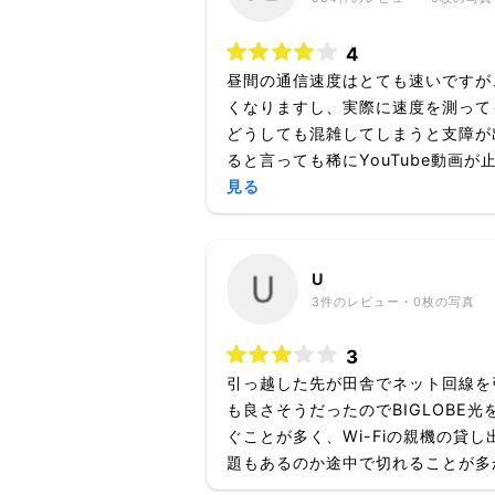
4
昼間の通信速度はとても速いですが
くなりますし、実際に速度を測って
どうしても混雑してしまうと支障が
ると言っても稀にYouTube動画が
見る
U
3
件のレビュー・
0枚
の写真
3
引っ越した先が田舎でネット回線を
も良さそうだったのでBIGLOBE
ぐことが多く、Wi-Fiの親機の貸
題もあるのか途中で切れることが多か