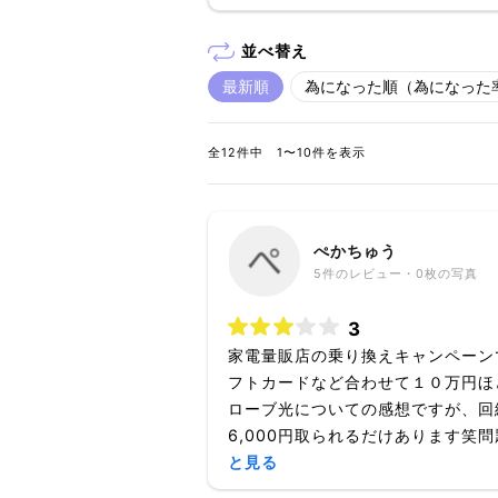
並べ替え
最新順
為になった順（為になった
全12件中 1〜10件を表示
ぺかちゅう
5
件のレビュー・
0枚
の写真
3
家電量販店の乗り換えキャンペーン
フトカードなど合わせて１０万円ほ
ローブ光についての感想ですが、回
6,000円取られるだけあります笑問
と見る