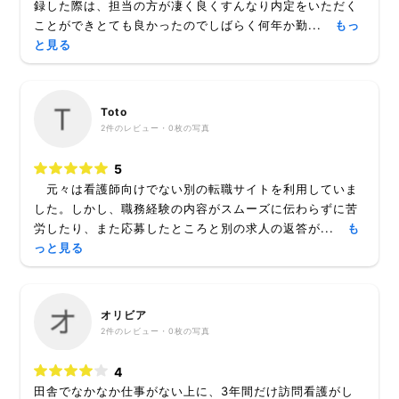
録した際は、担当の方が凄く良くすんなり内定をいただく
ことができとても良かったのでしばらく何年か勤...
もっ
と見る
Toto
2
件のレビュー・
0枚
の写真
5
元々は看護師向けでない別の転職サイトを利用していま
した。しかし、職務経験の内容がスムーズに伝わらずに苦
労したり、また応募したところと別の求人の返答が...
も
っと見る
オリビア
2
件のレビュー・
0枚
の写真
4
田舎でなかなか仕事がない上に、3年間だけ訪問看護がし