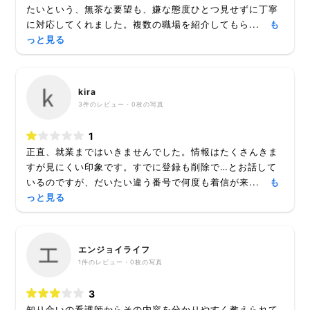
たいという、無茶な要望も、嫌な態度ひとつ見せずに丁寧
に対応してくれました。複数の職場を紹介してもら...
も
っと見る
kira
3
件のレビュー・
0枚
の写真
1
正直、就業まではいきませんでした。情報はたくさんきま
すが見にくい印象です。すでに登録も削除で…とお話して
いるのですが、だいたい違う番号で何度も着信が来...
も
っと見る
エンジョイライフ
1
件のレビュー・
0枚
の写真
3
知り合いの看護師からその内容を分かりやすく教えられて