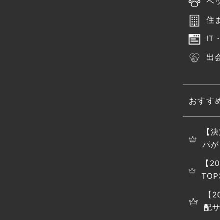
ペ
住
IT
出
おすす
【決
パが
【2
TO
【2
配