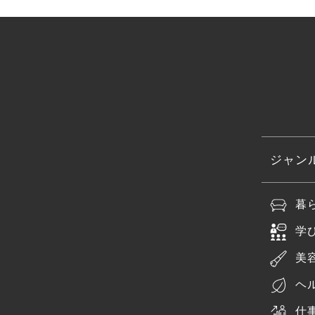
ジャン
暮
学
美
ヘ
仕