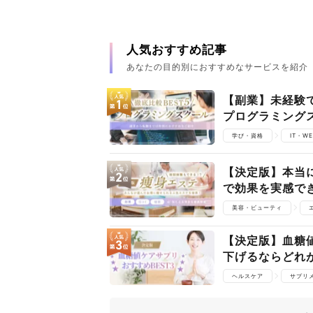
人気おすすめ記事
あなたの目的別におすすめなサービスを紹介
【副業】未経験
プログラミング
学び・資格
IT・W
【決定版】本当に
で効果を実感で
美容・ビューティ
【決定版】血糖
下げるならどれ
ヘルスケア
サプリ