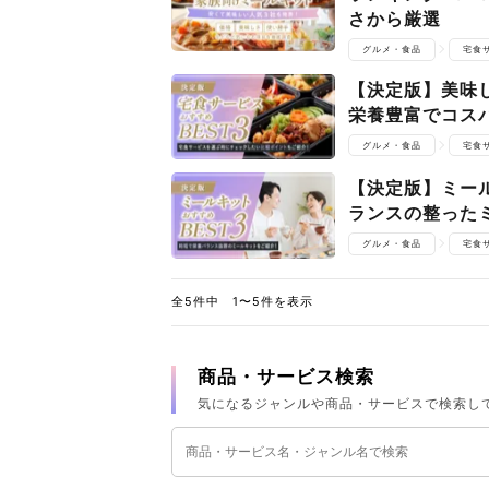
さから厳選
グルメ・食品
宅食
【決定版】美味
栄養豊富でコス
グルメ・食品
宅食
【決定版】ミール
ランスの整った
グルメ・食品
宅食
全5件中 1〜5件を表示
商品・サービス検索
気になるジャンルや商品・サービスで検索し