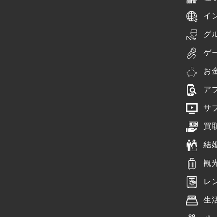
イ
グ
ゲ
お
ア
サ
買
結
観
レ
生