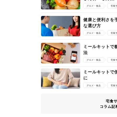
グルメ・食品
宅食
健康と便利さを
な選び方
グルメ・食品
宅食
ミールキットで
法
グルメ・食品
宅食
ミールキットで
に
グルメ・食品
宅食
宅食
コラム記