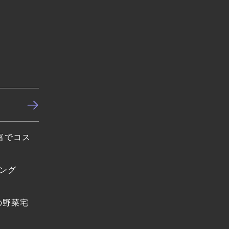
富でコス
ング
の野菜宅